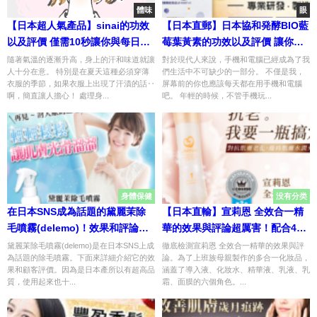
體味
眼
【日本超人氣產品】sinai的功效
【日本直郵】日本協和発酵BIO藍
以及評價 僅需10秒讓你與每日的
莓葉黃素的功效以及評價 讓你的
不安說再見
眼睛每一天都明亮通透
隨著氣溫的逐漸升高，身上的汗和味道就讓
對於現代人來說，手機和電腦已經成為了我
人十分在意。 特別是在夏天這種必須穿薄
們生活中不可缺少的一部分。 不僅是我，
衣服的季節，如果衣服上出現了汗漬的話‥
屏幕前的你也應該每天都在用手機和電腦
啊，簡直讓人擔心！ 處理身...
吧。 年輕的時候，不管手機玩...
身體保健
没有分类
在日本SNS成為話題的黛麗茉除
【日本直輸】宣莉恩 全效合一精
毛噴霧(delemo)！效果和評論請
華的效果與評論超厲害！配合47
看這裡
種美容成分
黛麗茉除毛噴霧(delemo)是在日本SNS上成
徹底檢測宣莉恩 全效合一精華的效果與評
為話題的除毛噴霧。下面來詳細介紹它的效
論。為了上班族母親製作的多合一化妝品，
果和顧客評價。因為是日本產所以有超高品
涵蓋了導入液、化妝水、精華液、乳液、乳
質，使用起來也十...
霜、面膜的六個角色。...