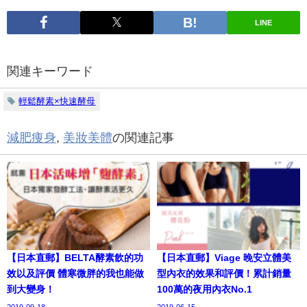
LINE
関連キーワード
輕鬆酵素×快速酵母
減肥痩身
,
美妝美體
の関連記事
【日本直郵】BELTA酵素飲的功
【日本直郵】Viage 晚安立體美
效以及評價 體寒微胖的我也能做
型內衣的效果和評價！累計銷量
到大變身！
100萬的夜用內衣No.1
2019-09-18
2019-06-15