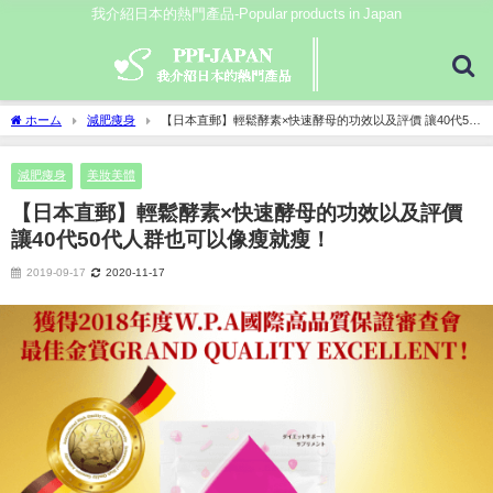
我介紹日本的熱門產品-Popular products in Japan
ホーム
減肥痩身
【日本直郵】輕鬆酵素×快速酵母的功效以及評價 讓40代50
代人群也可以像瘦就瘦！
減肥痩身
美妝美體
【日本直郵】輕鬆酵素×快速酵母的功效以及評價
讓40代50代人群也可以像瘦就瘦！
2019-09-17
2020-11-17