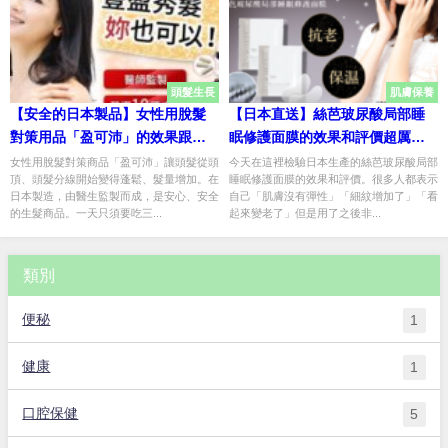
頭髮生長
肌膚保養
【安全的日本製品】女性用脫髮
【日本直送】絲芭玻尿酸局部睡
對策用品「盈可沛」的效果跟評
眠修護面膜的效果和評價超厲
價都超厲害！1天只需要吃三粒而
害！輕鬆貼輕鬆注射玻尿酸
女性用脫髮對策商品「盈可沛」讓頭髮從頭
今天在這裡檢驗日本生產的絲芭玻尿酸局部
頂、頭髮分線開始變得蓬鬆、髮量增加。在
睡眠修護面膜的效果和評價。很多人都表示
已！
日本製造，由醫生監製而成，是安心、安全
自己「肌膚沒有彈性」「細紋增加了」「看
的生髮商品。一天只須要吃三...
起來變老了」但是用了之後非...
類別
便秘
1
健康
1
口腔保健
5