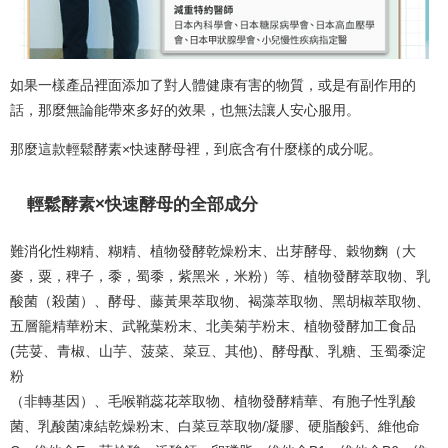
如果一樣產品裡面添加了對人體健康有害的物質，或是有副作用的
話，那麼無論能帶來多好的效果，也無法讓人安心服用。
那麼這款輕鬆酵素×快速酵母裡，到底含有什麼樣的成分呢。
輕鬆酵素×快速酵母的全部成分
難消化性糊精、糊精、植物發酵乾燥粉末、出芽酵母、穀物麴（大
麥，粟，稗子，黍，蜀黍，紫黑米，米粉）等、植物發酵萃取物、乳
酸菌（殺菌）、酵母、藤黃果萃取物、褐藻萃取物、黑胡椒萃取物、
五層籠精華粉末、武靴葉粉末、北美菊芋粉末、植物發酵加工食品
(芫荽、青椒、山芋、菠菜、菜豆、其他)、酵母酞、乳糖、玉蜀黍淀
粉
（非轉基因）、毛喉鞘蕊花萃取物、植物發酵精華、有胞子性乳酸
菌、乳酸菌凍結乾燥粉末、白菜豆萃取物/凝膠、硬脂酸鈣、維他命