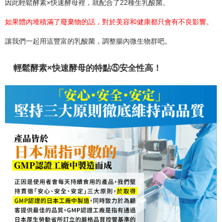
因此輕鬆酵素×快速酵母裡，就配合了22種生乳酸菌。
如果體內堆積滿了廢棄物的話，對於美容和健康都只會有不良影響。
讓我們一起用這豐富的乳酸菌，調整腸內微生物群吧。
輕鬆酵素×快速酵母的特點⑤安全性高！