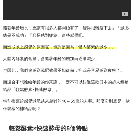
隨著年齡增長，應該有很多人都開始有了「變得很難瘦下去」「減肥
總是不成功」「容易感到疲憊」這些感覺吧。
而造成以上感覺的原因呢，也許是因為「體內酵素的減少」。
人體內酵素的含量，會隨著年齡的增加而逐漸減少。
也因此，我們會感到減肥效果不如從前，抑或是容易感到疲憊了。
而適合不想輸給年齡的你來說，一定不可以錯過這款日本的超人氣補
給品「輕鬆酵素×快速酵母」。
特別推薦給感覺減肥越來越難的40～59歲的人喔。那麼它到底是一款
什麼樣的補給品呢？
輕鬆酵素×快速酵母的5個特點