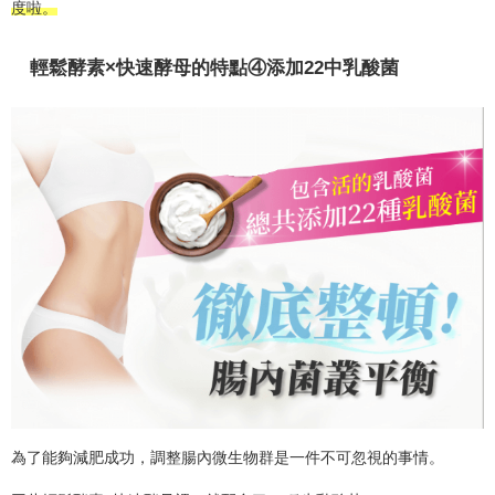
度啦。
輕鬆酵素×快速酵母的特點④添加22中乳酸菌
為了能夠減肥成功，調整腸內微生物群是一件不可忽視的事情。