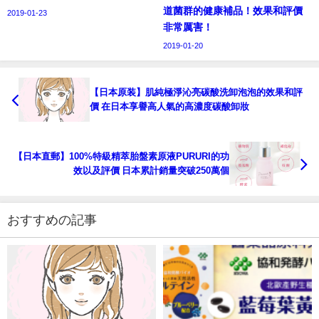
道菌群的健康補品！效果和評價
2019-01-23
非常厲害！
2019-01-20
【日本原装】肌純極淨沁亮碳酸洗卸泡泡的效果和評
價 在日本享譽高人氣的高濃度碳酸卸妝
【日本直郵】100%特級精萃胎盤素原液PURURI的功
效以及評價 日本累計銷量突破250萬個
おすすめの記事