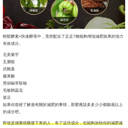
輕鬆酵素×快速酵母中，竟然配合了足足7種能夠增強減肥效果的強力
有效成分。
北美菊芋
五層龍
武靴葉
藤黃酚
黑胡椒萃取物
毛喉鞘蕊花
菜豆
如果你曾經了解過有關於減肥的事情，那麼應該多多少少都聽過以上
的成分吧。
即使是感覺很難瘦下來的人，有了這些成分，也能夠加快你的減肥速