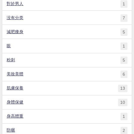
對於男人
1
没有分类
7
減肥痩身
5
眼
1
粉刺
5
美妝美體
6
肌膚保養
13
身體保健
10
身高體重
1
防曬
2