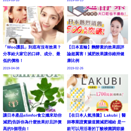
「Woo護肌」到底有沒有效果？
【日本直輸】麴酵素的效果跟評
分享給大家它的口碑、成分、最
論超厲害！減肥效果讓你維持健
低的價格！
康比例
2019-04-08
2019-02-26
讓日本產品slimfor食立孅來助你
【在日本人氣沸騰】Lakubi｜醫
減肥|告訴你為什麼效果好且評價
師專業證實腸道菌減肥補給 是一
高的5個理由！
款可以用活著的丁酸梭菌調節腸