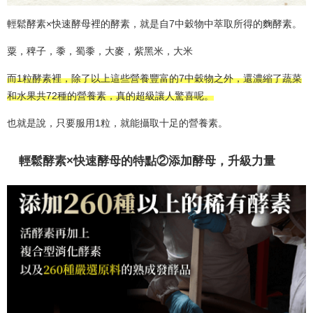
輕鬆酵素×快速酵母裡的酵素，就是自7中穀物中萃取所得的麴酵素。
粟，稗子，黍，蜀黍，大麥，紫黑米，大米
而1粒酵素裡，除了以上這些營養豐富的7中穀物之外，還濃縮了蔬菜
和水果共72種的營養素，真的超級讓人驚喜呢。
也就是說，只要服用1粒，就能攝取十足的營養素。
輕鬆酵素×快速酵母的特點②添加酵母，升級力量