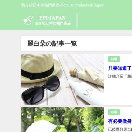
我介紹日本的熱門產品-Popular products in Japan
麗白朵の記事一覧
防曬
只要知道了
詳細介紹「臉
防曬
有必要做身
已經做好萬全